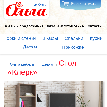
Корзина пуста
Акции и предложения
Заказ и изготовление
Контакты
Горки и стенки
Шкафы
Спальни
Кухни
Детям
Прихожие
Стол
«Ольга мебель»
→
Детям
→
«Клерк»