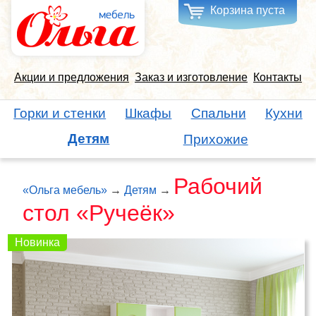
Корзина пуста
Акции и предложения
Заказ и изготовление
Контакты
Горки и стенки
Шкафы
Спальни
Кухни
Детям
Прихожие
Рабочий
«Ольга мебель»
→
Детям
→
стол «Ручеёк»
Новинка