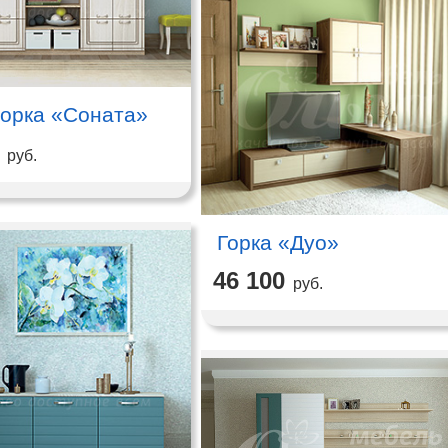
орка «Соната»
руб.
Горка «Дуо»
46 100
руб.