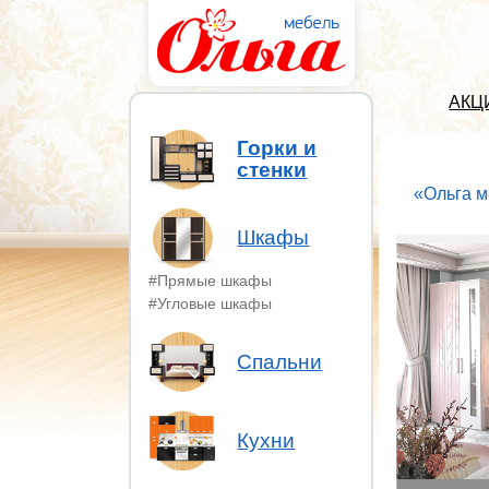
АКЦ
Горки и
стенки
«Ольга м
Шкафы
#Прямые шкафы
#Угловые шкафы
Спальни
Кухни