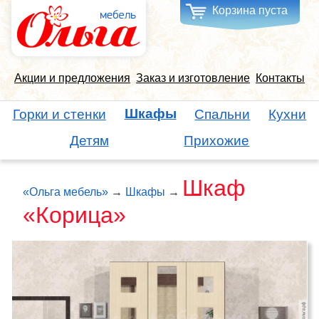
Корзина пуста
Акции и предложения
Заказ и изготовление
Контакты
Шкафы
Горки и стенки
Спальни
Кухни
Детям
Прихожие
Шкаф
«Ольга мебель»
→
Шкафы
→
«Корица»