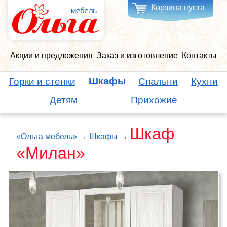
Корзина пуста
Акции и предложения
Заказ и изготовление
Контакты
Шкафы
Горки и стенки
Спальни
Кухни
Детям
Прихожие
Шкаф
«Ольга мебель»
→
Шкафы
→
«Милан»