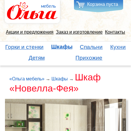
Корзина пуста
Акции и предложения
Заказ и изготовление
Контакты
Шкафы
Горки и стенки
Спальни
Кухни
Детям
Прихожие
Шкаф
«Ольга мебель»
→
Шкафы
→
«Новелла-Фея»