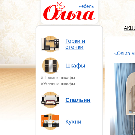
АКЦ
Горки и
стенки
«Ольга м
Шкафы
#Прямые шкафы
#Угловые шкафы
Спальни
Кухни