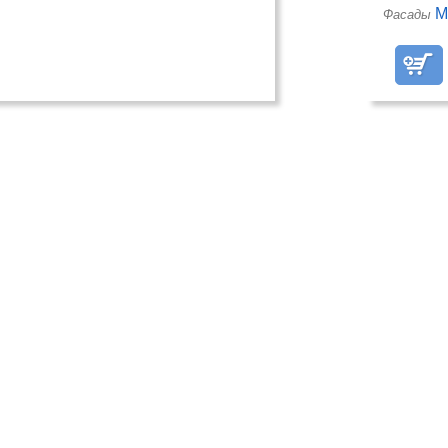
М
Фасады