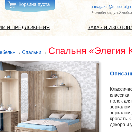
Корзина пуста
i-magazin@mebel-olga.
Челябинск, ул.Хлебоз
ИИ И ПРЕДЛОЖЕНИЯ
ЗАКАЗ И ИЗГОТО
Спальня «Элегия 
ебель»
→
Спальни
→
Описан
Классичес
классика.
полок для
зеркалом 
зеркалом,
кровать. 
декора и 