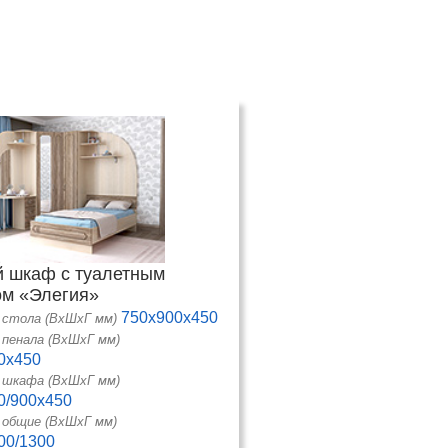
й шкаф с туалетным
ом «Элегия»
750х900х450
 стола (ВхШхГ мм)
пенала (ВхШхГ мм)
0х450
 шкафа (ВхШхГ мм)
0/900х450
 общие (ВхШхГ мм)
00/1300