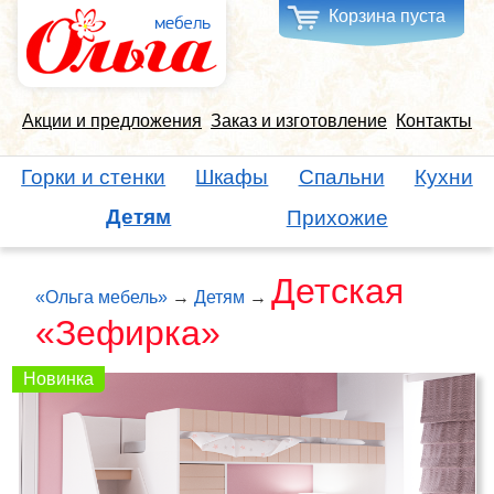
Корзина пуста
Акции и предложения
Заказ и изготовление
Контакты
Горки и стенки
Шкафы
Спальни
Кухни
Детям
Прихожие
Детская
«Ольга мебель»
→
Детям
→
«Зефирка»
Новинка